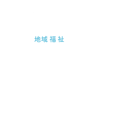
​地域福祉
共同募金運動
ボランティア
生活支援体制整備事業
地区社協について
福祉委員について