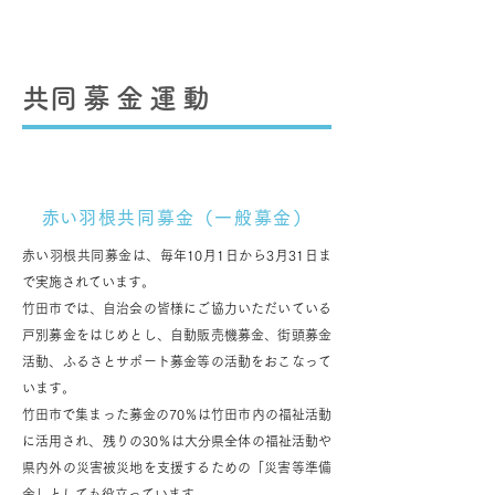
生活支援コーディネーター
おしゃべりサロン
​共同募金運動
​赤い羽根共同募金（一般募金）
赤い羽根共同募金は、毎年10月1日から3月31日ま
で実施されています。
竹田市では、自治会の皆様にご協力いただいている
戸別募金をはじめとし、自動販売機募金、街頭募金
活動、ふるさとサポート募金等の活動をおこなって
います。
竹田市で集まった募金の70％は竹田市内の福祉活動
に活用され、残りの30％は大分県全体の福祉活動や
県内外の災害被災地を支援するための「災害等準備
金」としても役立っています。