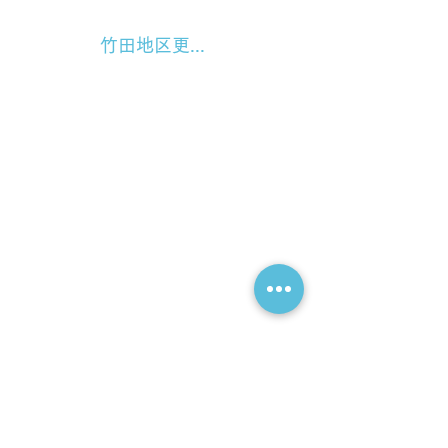
竹田地区更生保護女性会 様より竹田市共同募金委員会へご寄付をいただきました
このホームページは赤い羽根共同募金の助成を受けています